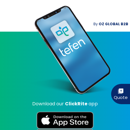
By
OZ GLOBAL B2B
Download our
ClickRite
app