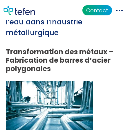
Étude de cas – Traitement de
Contact
l’eau dans l’industrie
CATALOGUE
métallurgique
Applications
Transformation des métaux –
Fabrication de barres d’acier
Documentation
polygonales
QUI SOMMES-NOUS