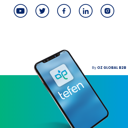
By
OZ GLOBAL B2B