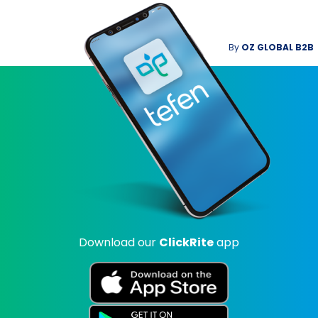
By
OZ GLOBAL B2B
Download our
ClickRite
app