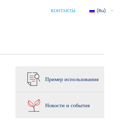
КОНТАКТЫ
Ru
ediMix
ixRite Cart
Пример использования
лектрическое Управление
ескими Насосами
Новости и события