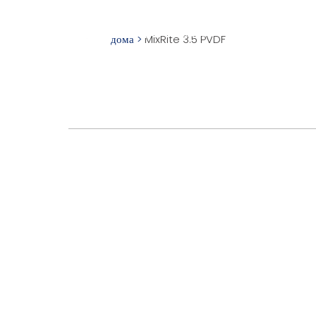
КАТАЛОГ
НАША
ТОВАРОВ
ПРОДУКЦ
дома
>
MixRite 3.5 PVDF
Гидравлические
Электрические 
Accurite