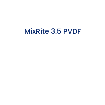
ИНФОРМАЦИОННЫЙ
О
ИЯ
ЦЕНТР
НАС
MixRite 3.5 PVDF
 Насосы
Фитинги Из ПВДФ
M
Насосы
Фитинги
M
Трубки
Э
Гидравлич
Клапаны
Форсунки