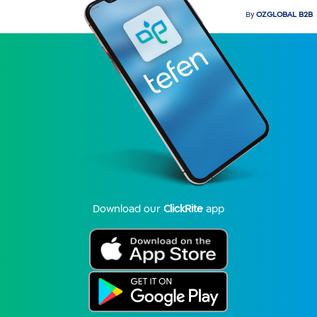
By
OZGLOBAL B2B
Download our
ClickRite
app
He