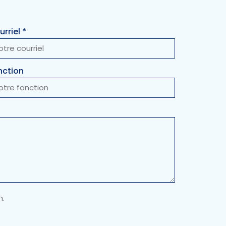
rriel *
nction
n.