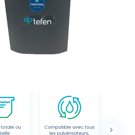
totale ou
Compatible avec tous
Pan
ielle
les pulvérisateurs,
com