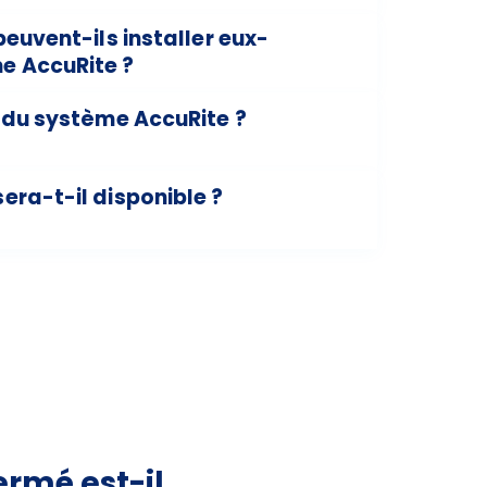
peuvent-ils installer eux-
e AccuRite ?
t du système AccuRite ?
era-t-il disponible ?
ermé est-il