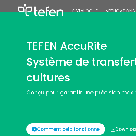
CATALOGUE
APPLICATIONS
TEFEN AccuRite
Pompes Hydra
Système de transfert
Pompes Élect
cultures
AccuRite
Conçu pour garantir une précision max
Comment cela fonctionne
Downloa