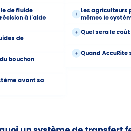
le de fluide
Les agriculteurs 
écision à l'aide
mêmes le systèm
Quel sera le coû
luides de
Quand AccuRite s
r du bouchon
système avant sa
quoi un système de transfert f