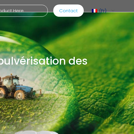
Contact
Fr
ediMix
pulvérisation des
hariot MixRite
ommande Électrique
es Pompes Hydrauliques