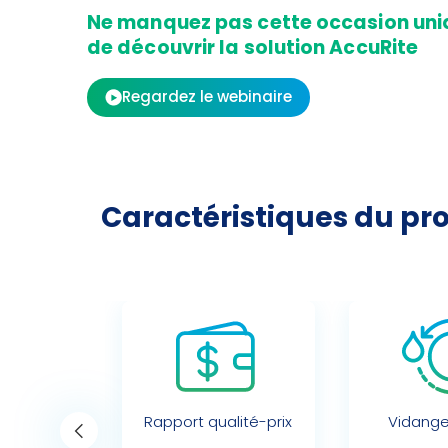
Ne manquez pas cette occasion uni
de découvrir la solution AccuRite
Regardez le webinaire
Caractéristiques du pr
vité et
Rapport qualité-prix
Vidange
s données