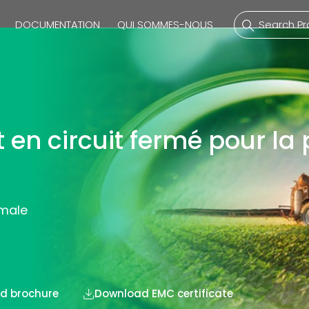
DOCUMENTATION
QUI SOMMES-NOUS
uliques
Raccords En PVDF
M
 en circuit fermé pour la 
riques
Raccords
C
Tubes
C
imale
D
Vannes
Les Buses
d brochure
Download EMC certificate