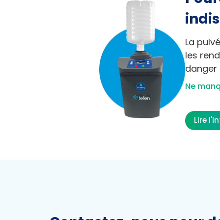
indi
La pulvé
les ren
danger 
Ne manqu
Lire l'i