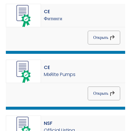
CE
Фитинги
Открыть
CE
MixRite Pumps
Открыть
NSF
Official Listing