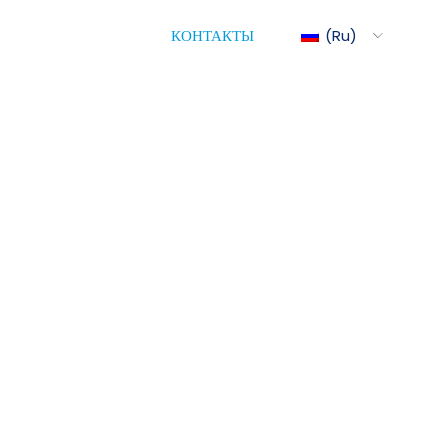
КОНТАКТЫ
Ru
а воды
ediMix
ixRite Cart
лектрическое Управление
ескими Насосами