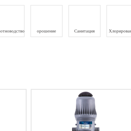
Распылительные Пистолеты
отноводство
орошение
Санитация
Хлорирова