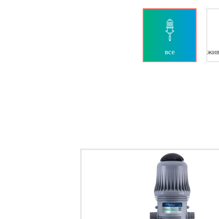
все
жив