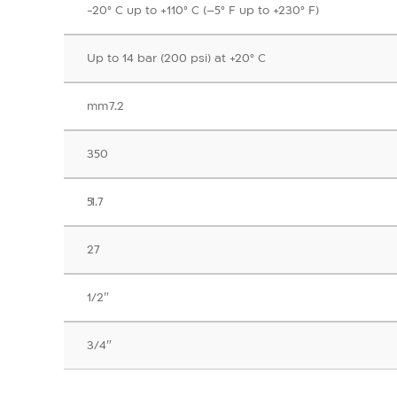
‎-20° C up to +110° C (–5° F up to +230° F)
Up to 14 bar (200 psi) at +20° C
7.2 mm
350
51.7
27
1/2″
3/4″