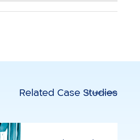
Related Case Studies
All case studies