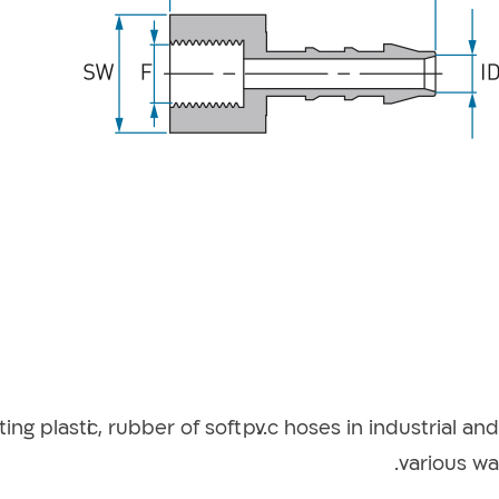
אקדחי ריסוס
ting plastic, rubber of soft p.v.c hoses in industrial 
various wa