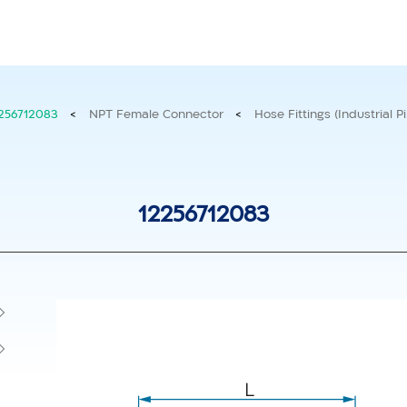
גר מידע
אודות
מוצרים חדשים
256712083
>
NPT Female Connector
>
Hose Fittings (Industrial Pi
אביזרי חיבור מ – PVDF
iMix
12256712083
מחברים
עגלת ixRite
צינורות
בקרה
הידראוליות
ברזים
פומיות