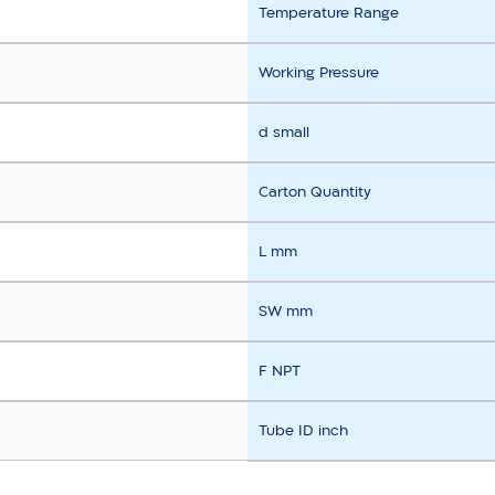
Temperature Range
Working Pressure
d small
Carton Quantity
L mm
SW mm
F NPT
Tube ID inch