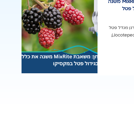
מקרה בוחן: משאבת MixRite משנה
 פטל
ו, מגדל פטל