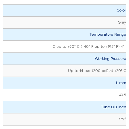
Color
Grey
Temperature Range
+4° C up to +90° C (+40° F up to +195° F)
Working Pressure
Up to 14 bar (200 psi) at +20° C
L mm
40.5
Tube OD inch
1/2″