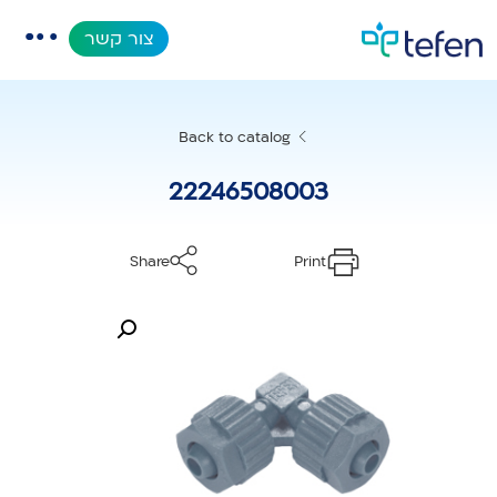
צור קשר
קטלוג
Back to catalog
אפליקציות
22246508003
מאגר מידע
Share
Print
אודות
מוצרים חדשים