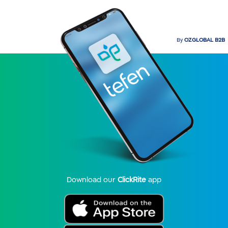
By
OZGLOBAL B2B
Download our
ClickRite
app