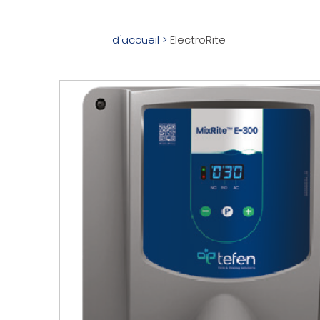
CATALOGUE
APPLICATIONS
d'accueil
>
ElectroRite
Pompes Hydra
Pompes Élect
AccuRite