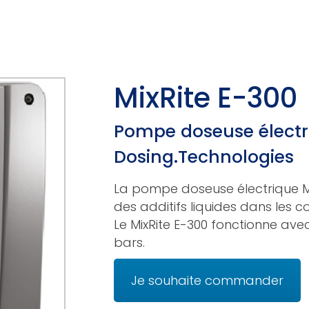
DOCUMENTATION
QUI SOMMES-NOUS
MixRite E-300
uliques
Raccords En PVDF
M
Pompe doseuse électr
Dosing.Technologies
riques
Raccords
C
La pompe doseuse électrique Mi
des additifs liquides dans les c
Tubes
C
Le MixRite E-300 fonctionne ave
D
bars.
Vannes
Je souhaite commander
Les Buses