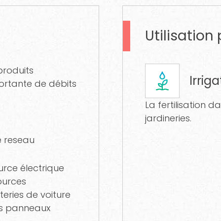
Utilisation 
produits
Irriga
ortante de débits
La fertilisation d
jardineries.
e reseau
urce électrique
ources
eries de voiture
es panneaux