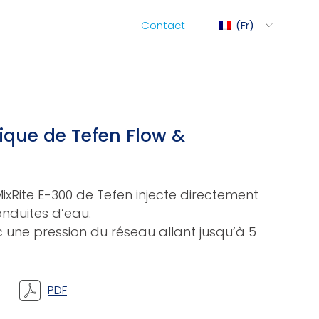
Contact
Fr
ediMix
ique de Tefen Flow &
hariot MixRite
xRite E-300 de Tefen injecte directement
onduites d’eau.
ommande Électrique
c une pression du réseau allant jusqu’à 5
es Pompes Hydrauliques
PDF