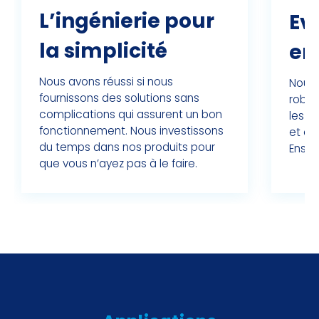
L’ingénierie pour
Ev
la simplicité
en
Nous avons réussi si nous
Nous 
fournissons des solutions sans
robust
complications qui assurent un bon
les d
fonctionnement. Nous investissons
et év
du temps dans nos produits pour
Ensem
que vous n’ayez pas à le faire.