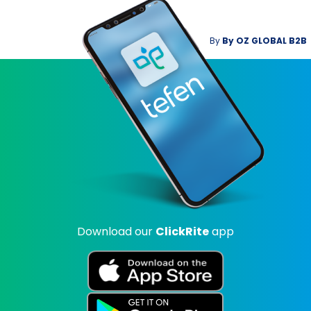
By
By
OZ GLOBAL B2B
Download our
ClickRite
app