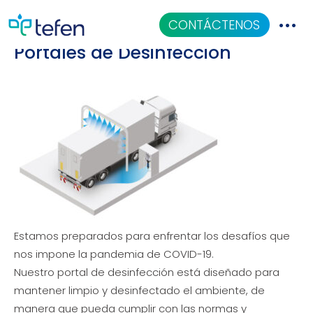
Soluciones de Tefen Para
CONTÁCTENOS
Portales de Desinfección
Catalogo
Aplicaciones
Centro De Conocimiento
Quiénes Somos
Estamos preparados para enfrentar los desafíos que
nos impone la pandemia de COVID-19.
Nuestro portal de desinfección está diseñado para
mantener limpio y desinfectado el ambiente, de
manera que pueda cumplir con las normas y