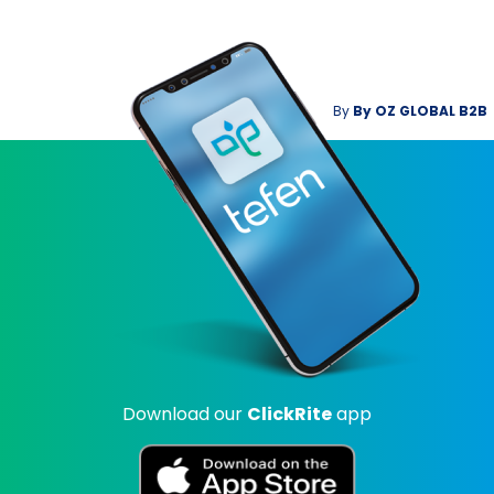
By
By
OZ GLOBAL B2B
Download our
ClickRite
app