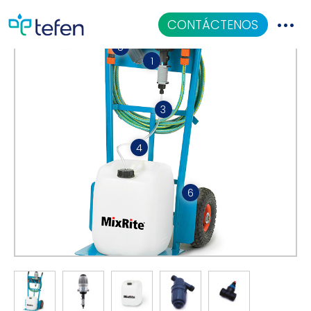
CONTÁCTENOS
2
5
1
Filtro de 3/4 "
Catalogo
La válvula de retención
Válvula antisifón
Aplicaciones
3
Gancho de manguera
Centro De Conocimiento
4
en la parte trasera de la
unidad
35 litros (9,5 galones de
Quiénes Somos
capacidad)
6
Neumáticos de goma