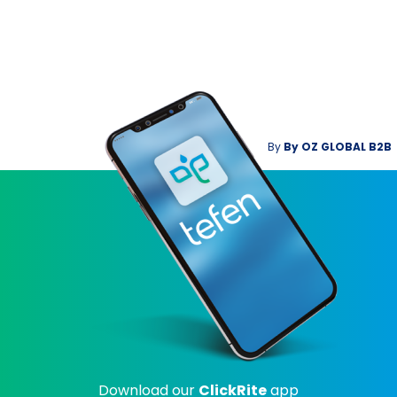
By
By
OZ GLOBAL B2B
Download our
ClickRite
app