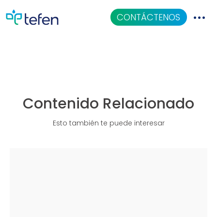
MixRite 3.5 bypass
CONTÁCTENOS
Catalogo
Aplicaciones
Contenido Relacionado
Centro De Conocimiento
Esto también te puede interesar
Quiénes Somos