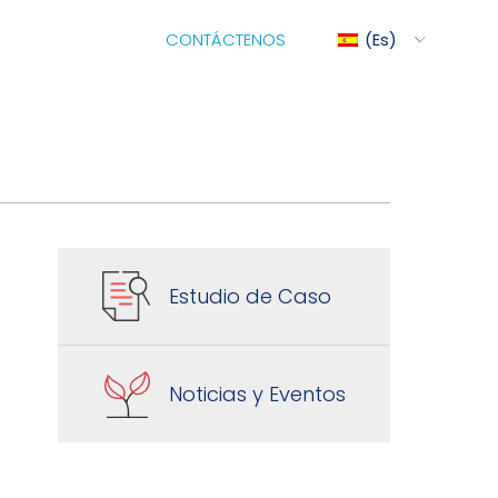
CONTÁCTENOS
Es
ediMix
ixRite Cart
Estudio de Caso
ontrol Eléctrico Para
ombas Dosificadoras
Noticias y Eventos
idráulicas