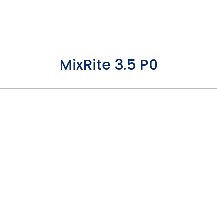
CENTRO DE
QUIÉNES
CONOCIMIENTO
SOMOS
MixRite 3.5 P0
ulicas
PVDF Montaje
M
ricas
Adecuada
M
Tubos
C
B
H
Válvulas
Boquillas