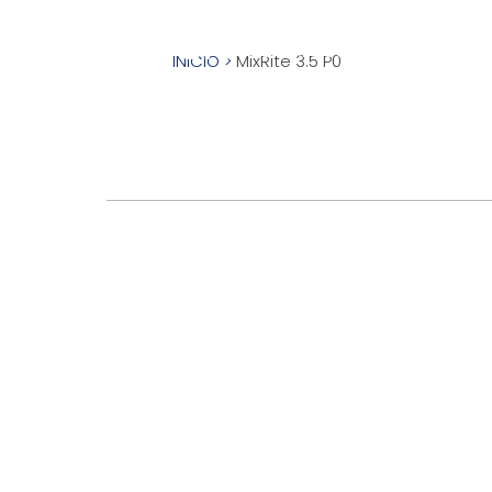
CATALOGO
APLICACIONES
INICIO
>
MixRite 3.5 P0
Bombas Hidrá
Bombas Eléct
Accurite