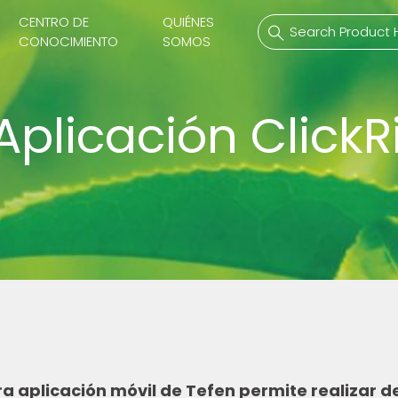
CENTRO DE
QUIÉNES
CONOCIMIENTO
SOMOS
Aplicación ClickR
ulicas
PVDF Montaje
M
ricas
Adecuada
M
Tubos
C
B
H
Válvulas
Boquillas
a aplicación móvil de Tefen permite realizar 