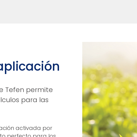
aplicación
de Tefen permite
lculos para las
cación activada por
tuto perfecto para los