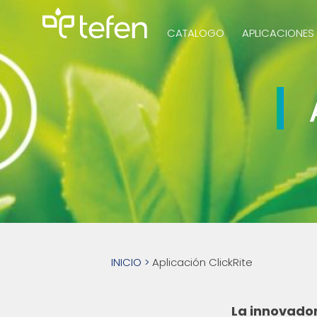
CATALOGO
APLICACIONES
Bombas Hidrá
Bombas Eléct
Accurite
INICIO
>
Aplicación ClickRite
La innovador