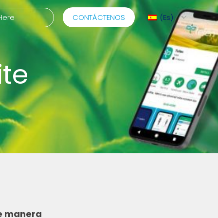
CONTÁCTENOS
Es
ite
ediMix
ixRite Cart
ontrol Eléctrico Para
ombas Dosificadoras
idráulicas
de manera