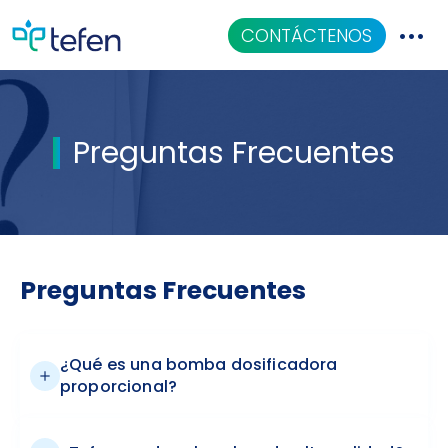
CONTÁCTENOS
Catalogo
Preguntas Frecuentes
Aplicaciones
Centro De Conocimiento
Quiénes Somos
Preguntas Frecuentes
¿Qué es una bomba dosificadora
proporcional?