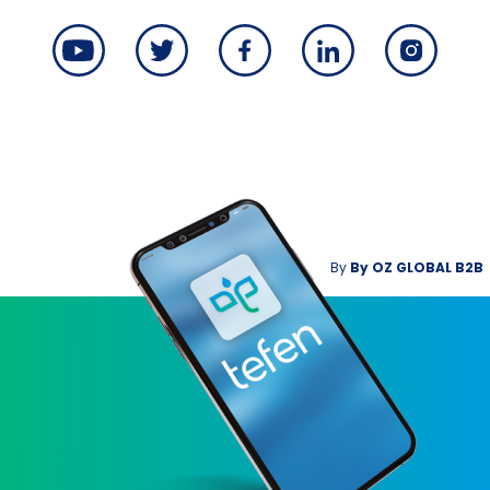
By
By
OZ GLOBAL B2B