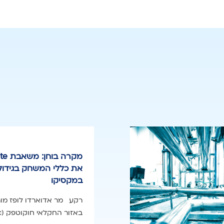
את כללי המשחק בגידול
במקסיקו
רקע מר אדוארדו לופז מורנ
באזור החקלאי חוקוטפק (Jocotepec),...