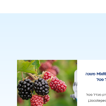
מקרה בוחן: משאבת MixRite משנה
 פטל
ו, מגדל פטל