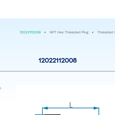
גר מידע
אודות
מוצרים חדשים
12022112008
>
NPT Hex Threaded Plug
>
Threaded 
אביזרי חיבור מ – PVDF
iMix
12022112008
מחברים
עגלת ixRite
צינורות
בקרה
הידראוליות
ברזים
פומיות