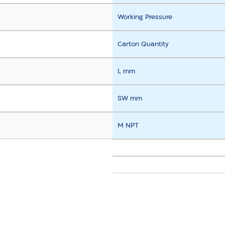
Working Pressure
Carton Quantity
L mm
SW mm
M NPT