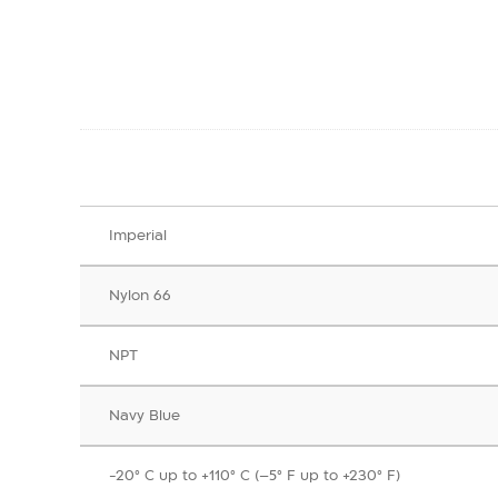
Imperial
Nylon 66
NPT
Navy Blue
‎-20° C up to +110° C (–5° F up to +230° F)