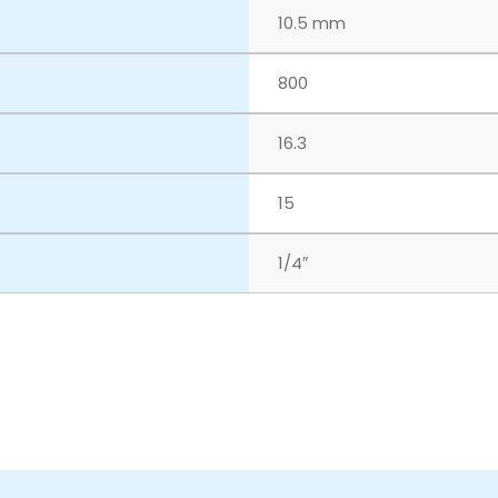
10.5 mm
800
16.3
15
1/4″