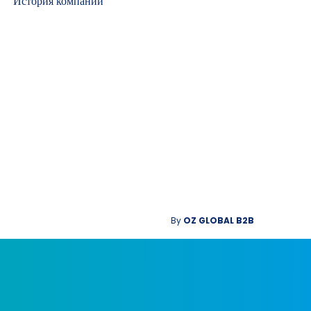
История компании
By
OZ GLOBAL B2B