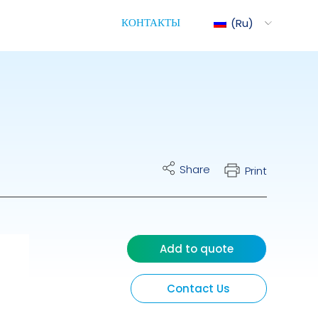
КОНТАКТЫ
Ru
Mix
ite Cart
Share
Print
трическое Управление
ими Насосами
Add to quote
Contact Us