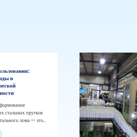
ользования:
оды в
ческой
ности
 формование
их стальных прутков
тального лома — это...