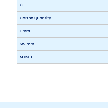
C
Carton Quantity
L mm
SW mm
M BSPT