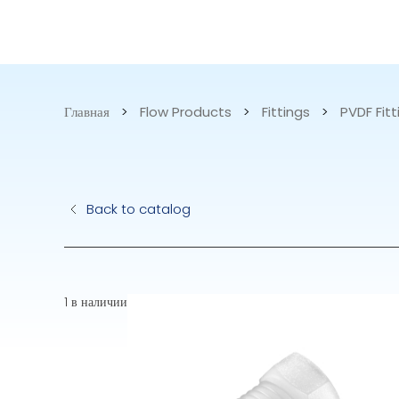
КАТАЛОГ
НАША
ТОВАРОВ
ПРОДУКЦИ
Главная
>
Flow Products
>
Fittings
>
PVDF Fitt
Гидравлические Нас
Электрические Насо
Back to catalog
Accurite
1 в наличии