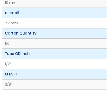
10 mm
d small
7.2 mm
Carton Quantity
50
Tube OD inch
1/2″
M BSPT
3/8″