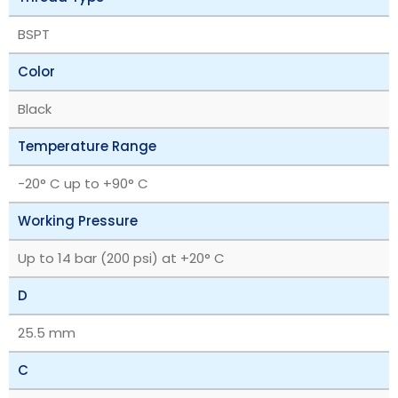
BSPT
Color
Black
Temperature Range
-20° C up to +90° C
Working Pressure
Up to 14 bar (200 psi) at +20° C
D
25.5 mm
C