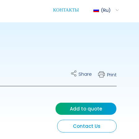
КОНТАКТЫ
Ru
Mix
ite Cart
Share
Print
трическое Управление
ими Насосами
Add to quote
Contact Us