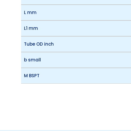
L mm
L1 mm
Tube OD inch
b small
M BSPT