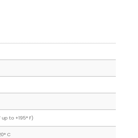
 up to +195° F)
20° C