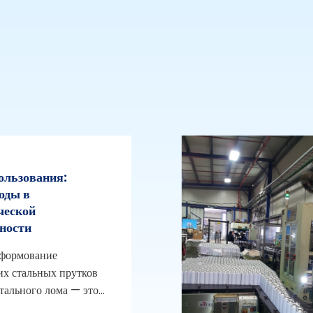
ользования:
оды в
ческой
ности
 формование
их стальных прутков
тального лома — это...