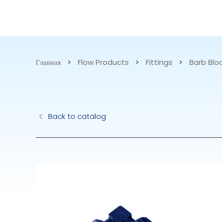
КАТАЛОГ
НАША
ТОВАРОВ
ПРОДУКЦИ
Главная
>
Flow Products
>
Fittings
>
Barb Blo
Гидравлические Нас
Электрические Насо
Back to catalog
Accurite