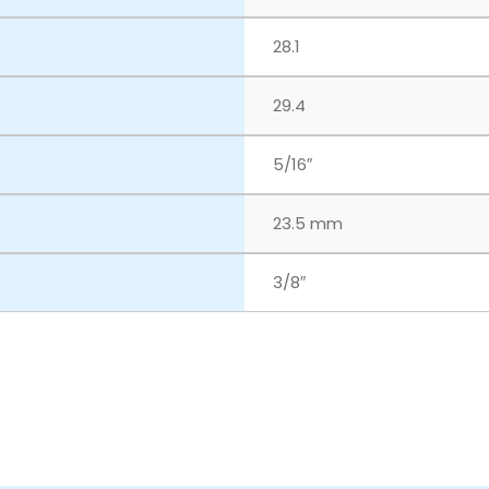
28.1
29.4
5/16″
23.5 mm
3/8″