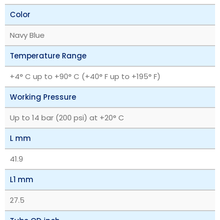
Color
Navy Blue
Temperature Range
+4° C up to +90° C (+40° F up to +195° F)
Working Pressure
Up to 14 bar (200 psi) at +20° C
L mm
41.9
L1 mm
27.5