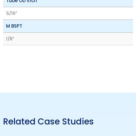
Tube OD inch
5/16″
M BSPT
1/8″
Related Case Studies