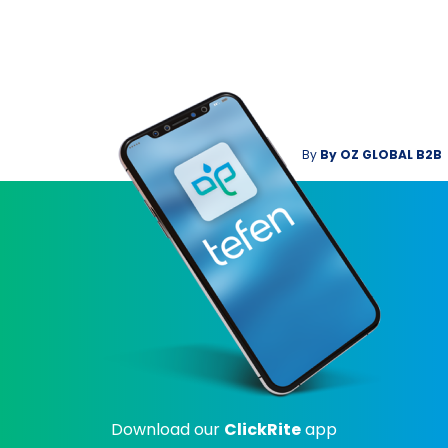
By
By
OZ GLOBAL B2B
Download our
ClickRite
app