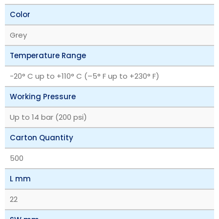
Color
Grey
Temperature Range
‎-20° C up to +110° C (–5° F up to +230° F)
Working Pressure
Up to 14 bar (200 psi)
Carton Quantity
500
L mm
22