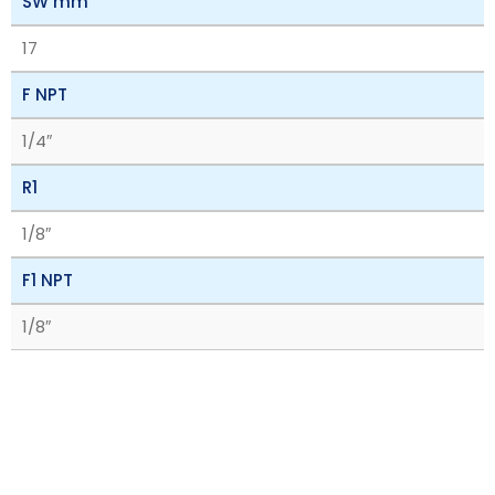
SW mm
17
F NPT
1/4″
R1
1/8″
F1 NPT
1/8″