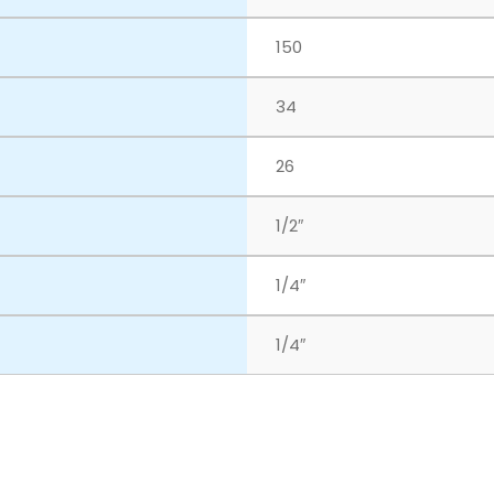
150
34
26
1/2″
1/4″
1/4″