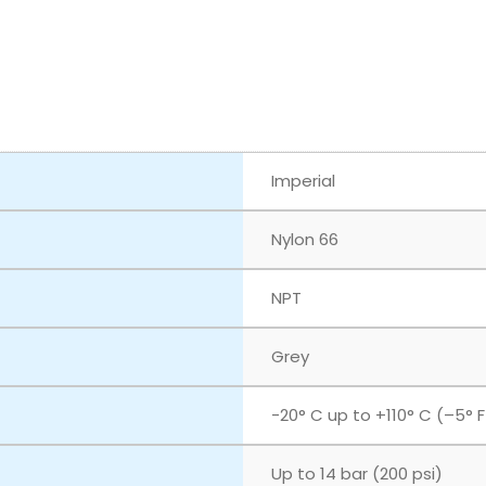
Imperial
Nylon 66
NPT
Grey
‎-20° C up to +110° C (–5° 
Up to 14 bar (200 psi)