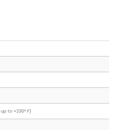
F up to +230° F)