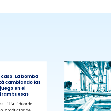
e caso: La bomba
stá cambiando las
 juego en el
e frambuesas
s El Sr. Eduardo
o, productor de