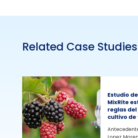
Related Case Studies
Estudio d
MixRite e
reglas del
cultivo d
Antecedente
Lopez Moren