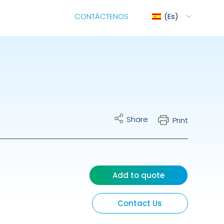
CONTÁCTENOS
Es
iMix
Share
Print
ite Cart
rol Eléctrico Para
bas Dosificadoras
Add to quote
ráulicas
Contact Us