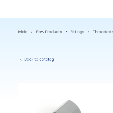
CATALOGO
APLICACIONES
Inicio
>
Flow Products
>
Fittings
>
Threaded 
Bombas Hidrául
Back to catalog
Bombas Eléctric
Accurite