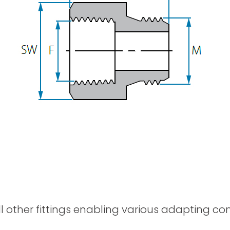
Pistolas Pulverizadoras
ll other fittings enabling various adapting c