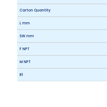
Carton Quantity
L mm
SW mm
F NPT
M NPT
R1