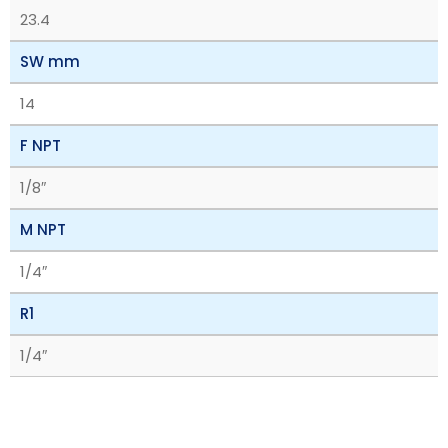
23.4
SW mm
14
F NPT
1/8″
M NPT
1/4″
R1
1/4″