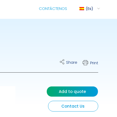
CONTÁCTENOS
Es
iMix
Share
Print
ite Cart
rol Eléctrico Para
bas Dosificadoras
Add to quote
ráulicas
Contact Us