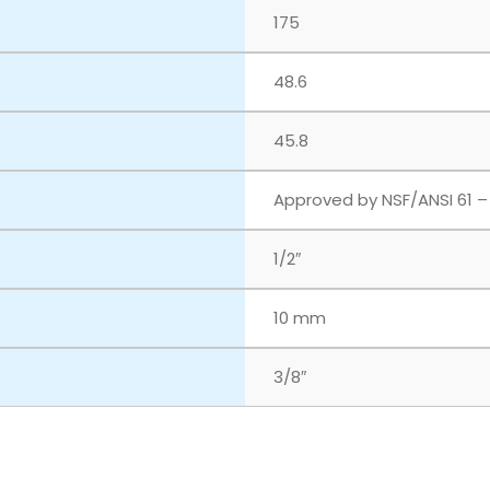
175
48.6
45.8
Approved by NSF/ANSI 61 –
1/2″
10 mm
3/8″