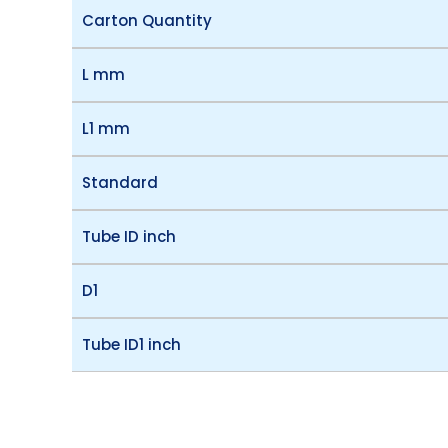
Carton Quantity
L mm
L1 mm
Standard
Tube ID inch
D1
Tube ID1 inch