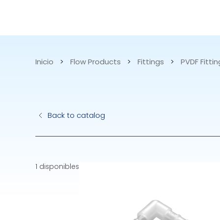
CATALOGO
APLICACIONES
Inicio
>
Flow Products
>
Fittings
>
PVDF Fittin
Bombas Hidrául
Back to catalog
Bombas Eléctric
Accurite
1 disponibles