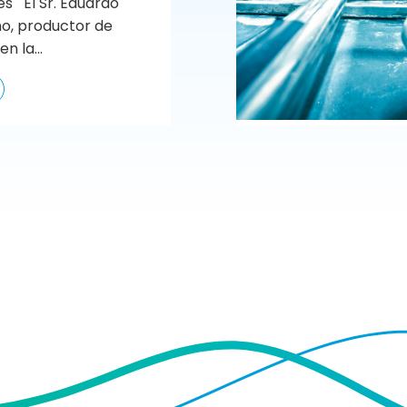
s El Sr. Eduardo
o, productor de
n la...