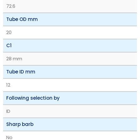
72.6
Tube OD mm
20
C1
28 mm
Tube ID mm
12
Following selection by
ID
Sharp barb
No