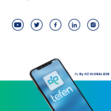
By
By
OZ GLOBAL B2B