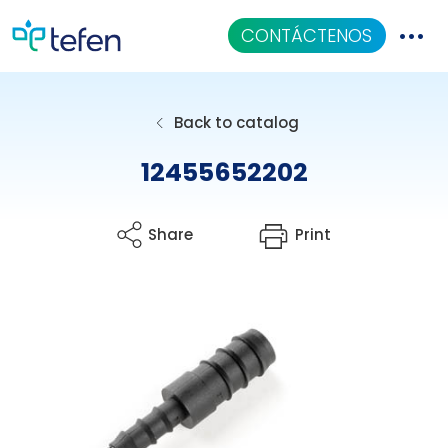
CONTÁCTENOS
Catalogo
Back to catalog
Aplicaciones
12455652202
Centro De Conocimiento
Share
Print
Quiénes Somos