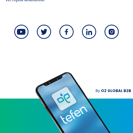
By
OZ GLOBAL B2B