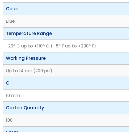
Color
Blue
Temperature Range
‎-20° C up to +110° C (–5° F up to +230° F)
Working Pressure
Up to 14 bar (200 psi)
C
10 mm
Carton Quantity
100