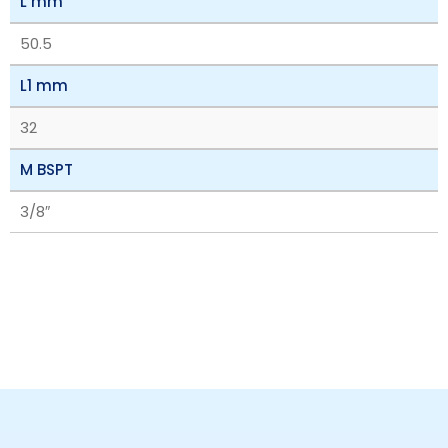
L mm
50.5
L1 mm
32
M BSPT
3/8″