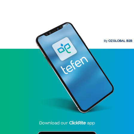
By
OZGLOBAL B2B
Download our
ClickRite
app