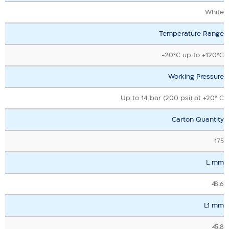
White
Temperature Range
‎-20°C up to +120°C
Working Pressure
Up to 14 bar (200 psi) at +20° C
Carton Quantity
175
L mm
48.6
L1 mm
45.8