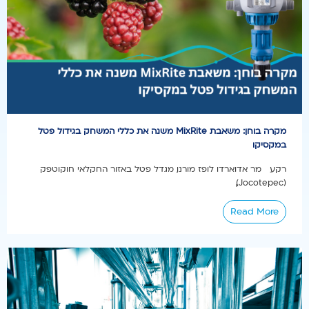
מקרה בוחן: משאבת MixRite משנה את כללי המשחק בגידול פטל
במקסיקו
רקע מר אדוארדו לופז מורנו, מגדל פטל באזור החקלאי חוקוטפק
(Jocotepec),...
Read More