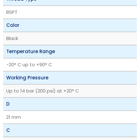
BSPT
Color
Black
Temperature Range
-20° C up to +90° C
Working Pressure
Up to 14 bar (200 psi) at +20° C
D
21 mm
C