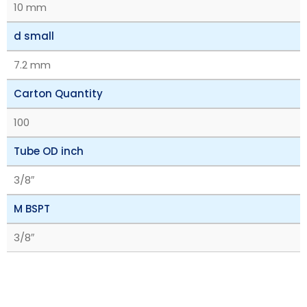
10 mm
d small
7.2 mm
Carton Quantity
100
Tube OD inch
3/8″
M BSPT
3/8″