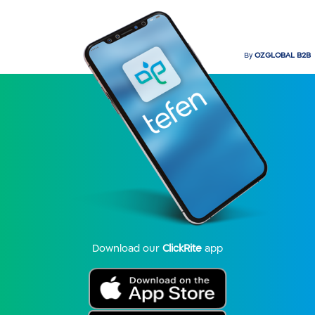
By
OZGLOBAL B2B
Download our
ClickRite
app