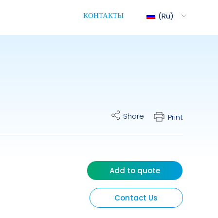
КОНТАКТЫ
Ru
Mix
ite Cart
Share
Print
трическое Управление
ими Насосами
Add to quote
Contact Us