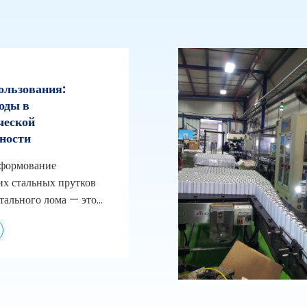
ользования:
оды в
ческой
ности
 формование
их стальных прутков
тального лома — это...