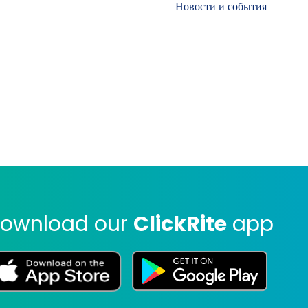
Новости и события
ownload our
ClickRite
app