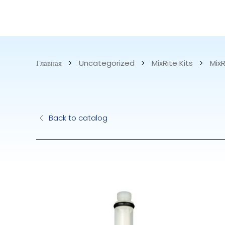
КАТАЛОГ
НАША
ТОВАРОВ
ПРОДУКЦИ
Главная
>
Uncategorized
>
MixRite Kits
>
MixR
Гидравлические Нас
Электрические Насо
Back to catalog
Accurite