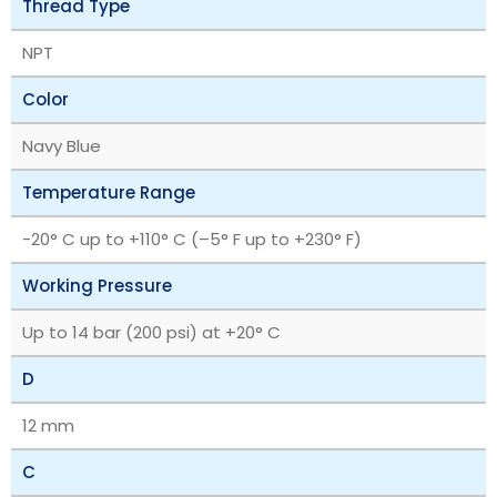
Thread Type
NPT
Color
Navy Blue
Temperature Range
‎-20° C up to +110° C (–5° F up to +230° F)
Working Pressure
Up to 14 bar (200 psi) at +20° C
D
12 mm
C