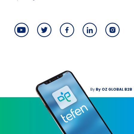
By
By
OZ GLOBAL B2B