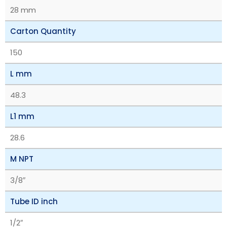
28 mm
Carton Quantity
150
L mm
48.3
L1 mm
28.6
M NPT
3/8″
Tube ID inch
1/2″