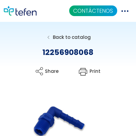
CONTÁCTENOS
Catalogo
Back to catalog
Aplicaciones
12256908068
Centro De Conocimiento
Share
Print
Quiénes Somos