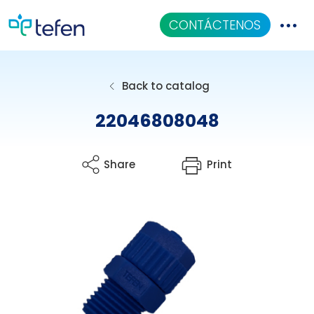
CONTÁCTENOS
Catalogo
Back to catalog
Aplicaciones
22046808048
Centro De Conocimiento
Share
Print
Quiénes Somos