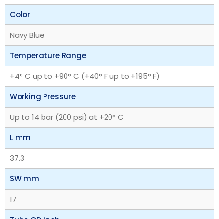
Color
Navy Blue
Temperature Range
+4° C up to +90° C (+40° F up to +195° F)
Working Pressure
Up to 14 bar (200 psi) at +20° C
L mm
37.3
SW mm
17