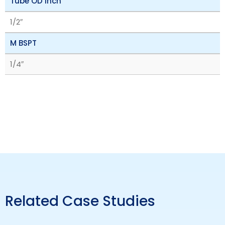
Tube OD inch
1/2″
M BSPT
1/4″
Related Case Studies