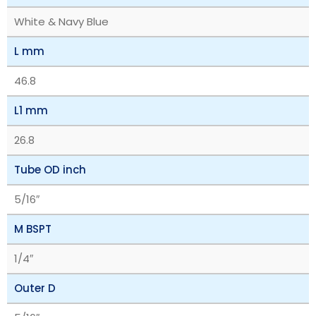
White & Navy Blue
L mm
46.8
L1 mm
26.8
Tube OD inch
5/16″
M BSPT
1/4″
Outer D