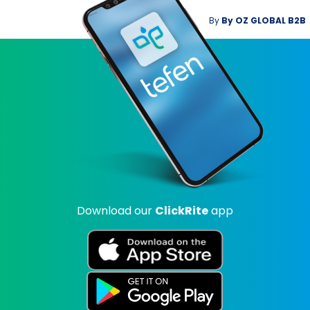
By
By
OZ GLOBAL B2B
Download our
ClickRite
app