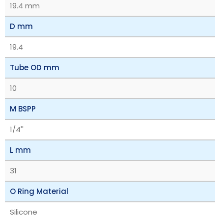
19.4 mm
D mm
19.4
Tube OD mm
10
M BSPP
1/4''
L mm
31
O Ring Material
Silicone