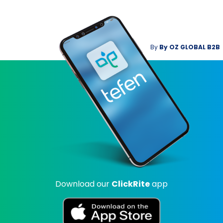
By
By
OZ GLOBAL B2B
Download our
ClickRite
app