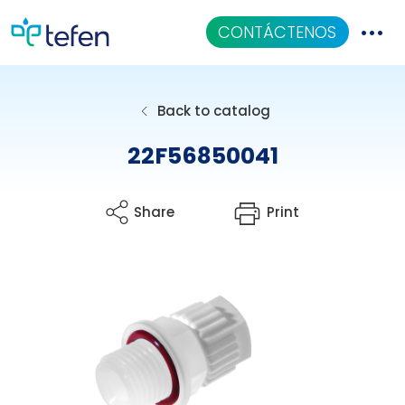
CONTÁCTENOS
Catalogo
Back to catalog
Aplicaciones
22F56850041
Centro De Conocimiento
Share
Print
Quiénes Somos