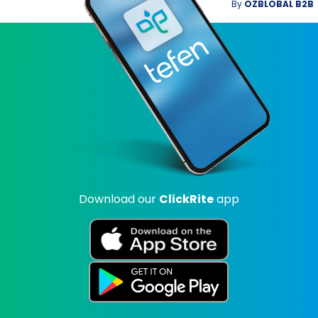
By
OZBLOBAL B2B
Download our
ClickRite
app