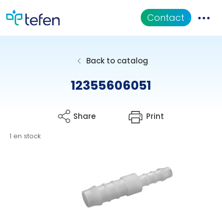
Contact
CATALOGUE
Back to catalog
Applications
12355606051
Documentation
Share
Print
QUI SOMMES-NOUS
1 en stock