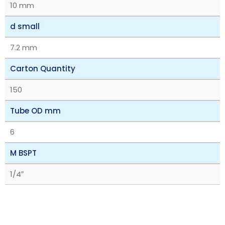
10 mm
d small
7.2 mm
Carton Quantity
150
Tube OD mm
6
M BSPT
1/4″