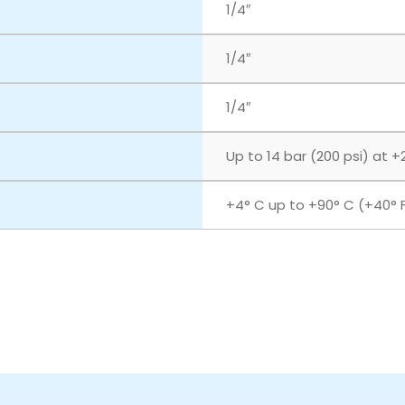
1/4″
1/4″
1/4″
Up to 14 bar (200 psi) at +
+4° C up to +90° C (+40° F