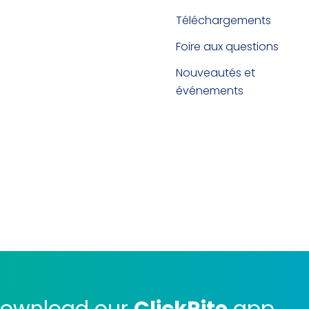
Téléchargements
Foire aux questions
Nouveautés et
événements
ownload our
ClickRite
app