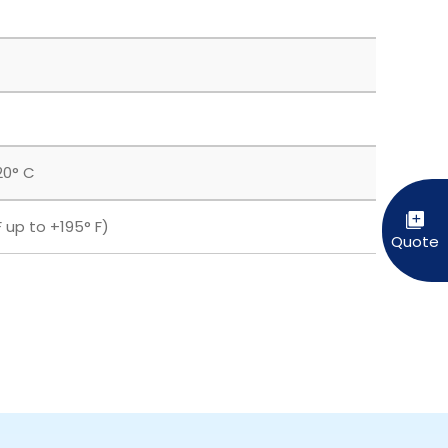
20° C
 up to +195° F)