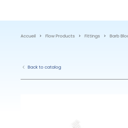
CATALOGUE
APPLICATIONS
Accueil
>
Flow Products
>
Fittings
>
Barb Blo
Pompes Hydra
Back to catalog
Pompes Élect
AccuRite