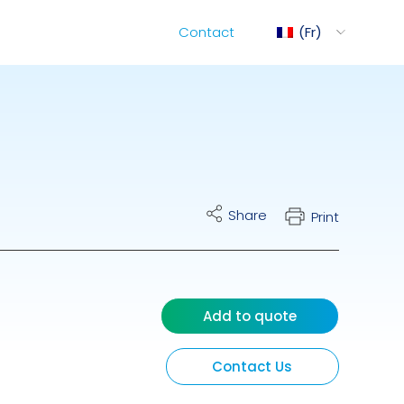
Contact
Fr
ediMix
Share
hariot MixRite
Print
ommande Électrique
es Pompes Hydrauliques
Add to quote
Contact Us