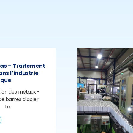
cas – Traitement
ans l’industrie
ique
ion des métaux -
de barres d’acier
 Le...