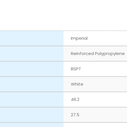
Imperial
Reinforced Polypropylene
BSPT
White
46.2
27.5