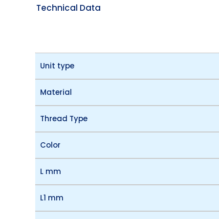
Technical Data
Unit type
Material
Thread Type
Color
L mm
L1 mm